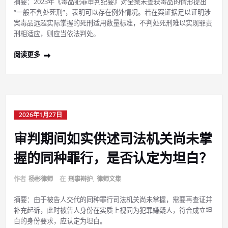
摘要：2023年《毒品犯罪审判纪要》对全案未查获毒品的情形提出
“一般不判处死刑”，表明可以存在例外情况。若在案证据足以证明涉
案毒品远超实际掌握的死刑适用数量标准，不判处死刑难以实现罪责
刑相适应，则应当依法判处。
阅读更多
2026年1月27日
审判期间如实供述司法机关尚未掌
握的同种罪行，是否认定为坦白？
作者
杨彬律师
在
刑事辩护
,
律师文集
摘要：由于被告人交代的同种罪行司法机关尚未掌握，需要再查证并
补充起诉，此时被告人身份在实质上视同为犯罪嫌疑人，符合成立坦
白的身份要求，应认定为坦白。