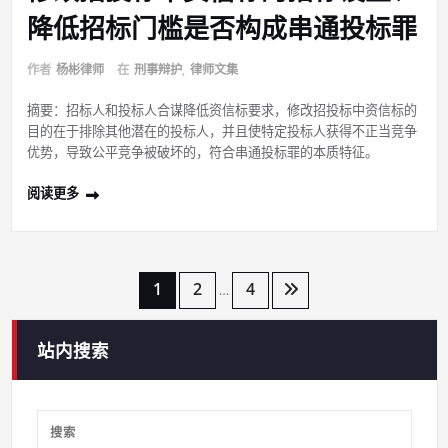
降低招标门槛是否构成串通投标罪
作者
杨彬律师
在
刑事辩护
,
律师文集
摘要：招标人和投标人合谋降低资信标要求，修改招投标中资信标的
目的在于排除其他潜在的投标人，并且使特定投标人获得不正当竞争
优势，导致公平竞争被破坏的，符合串通投标罪的本质特征。
阅读更多
文
1
2
4
…
章
站内搜索
导
航