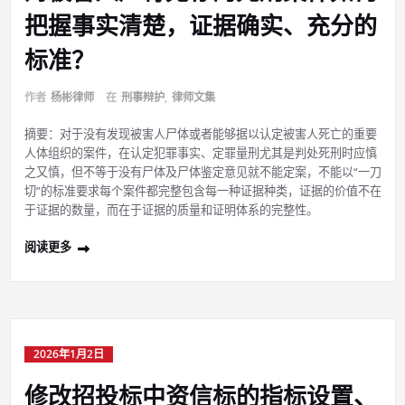
把握事实清楚，证据确实、充分的
标准？
作者
杨彬律师
在
刑事辩护
,
律师文集
摘要：对于没有发现被害人尸体或者能够据以认定被害人死亡的重要
人体组织的案件，在认定犯罪事实、定罪量刑尤其是判处死刑时应慎
之又慎，但不等于没有尸体及尸体鉴定意见就不能定案，不能以“一刀
切”的标准要求每个案件都完整包含每一种证据种类，证据的价值不在
于证据的数量，而在于证据的质量和证明体系的完整性。
阅读更多
2026年1月2日
修改招投标中资信标的指标设置、