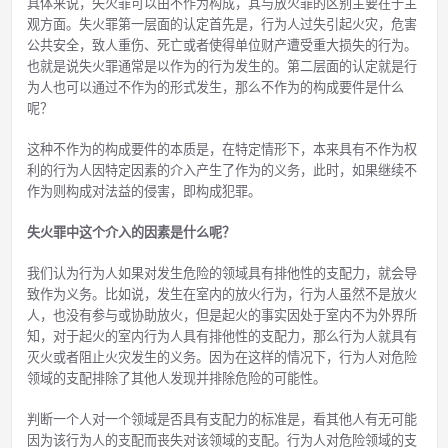
具体来说，失火罪可以由不作为构成，其与放火罪的区别主要在于主
观方面。失火罪第一层面的认定首先是，行为人过失引起火灾，危害
公共安全，致人重伤、死亡或者使得单位财产遭受重大损失的行为。
也就是说失火罪通常是以作为的行为发生的。第二层面的认定就是行
为人也可以通过不作为的形式发生，那么不作为的构成要件是什么
呢？
这种不作为的构成要件的本质是，在特定情形下，本来具有不作为权
利的行为人因特定因素的介入产生了作为的义务，此时，如果继续不
作为则构成对法益的侵害，即构成犯罪。
失火罪中这个介入的因素是什么呢？
我们认为行为人如果对发生危险的领域具有排他性的支配力，就会导
致作为义务。比如说，发生在室内的放火行为，行为人虽然不是放火
人，也没有参与或协助放火，但是起火的事实因处于室内不为外界所
知，对于起火的室内行为人具有排他性的支配力，那么行为人就具有
灭火或者阻止火灾发生的义务。因为在这样的情况下，行为人对危险
领域的支配排除了其他人发现并排除危险的可能性。
判断一个人对一个领域是否具有支配力的标准是，看其他人有无可能
因为该行为人的支配而丧失对该领域的支配。行为人对危险领域的支