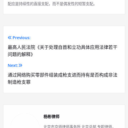
配应是持续性的直接支配，而不是偶发性的短暂支配。
Previous:
文
最高人民法院《关于处理自首和立功具体应用法律若干
章
问题的解释》
导
Next:
航
通过网络购买零部件组装成枪支进而持有是否构成非法
制造枪支罪
杨彬律师
北京市京师律师事务所 北京总部 专职律师，