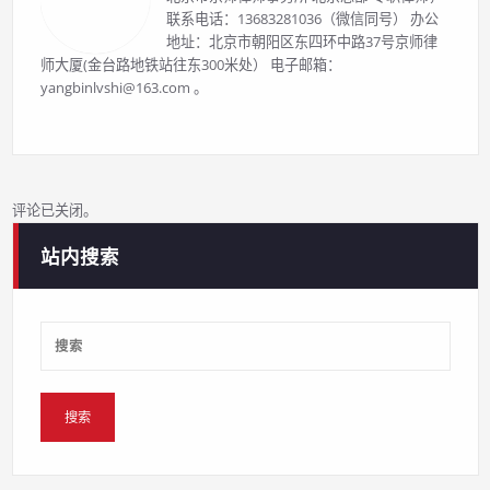
联系电话：13683281036（微信同号） 办公
地址：北京市朝阳区东四环中路37号京师律
师大厦(金台路地铁站往东300米处） 电子邮箱：
yangbinlvshi@163.com 。
评论已关闭。
站内搜索